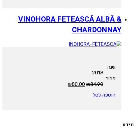
VINOHORA FETEASCĂ ALBĂ &
CHARDONNAY
שנה
2018
מחיר
המחיר
המחיר
₪
80.00
₪
84.90
המקורי
הנוכחי
הוספה לסל
היה:
הוא:
₪80.00.
₪84.90.
מידע