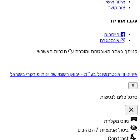
איזור אישי
צור קשר
עקבו אחרינו
פייסבוק
אינסטגרם
קנייתך באתר מאובטחת ומוכרת ע”י חברות האשראי
אייווינו ווי אינטרנשיונל בע``מ - יבואן רישמי של יינות פורקרי בישראל
סרגל כלים לנגישות
close
פתיחה
keyboard
ניווט מקלדת
וסגירה
של
visibility_off
ביטול אנימציות / הבהובים
תפריט
nights_stay
הנגישות
Contrast