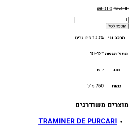
המחיר
המחיר
₪
60.00
₪
64.00
המקורי
הנוכחי
כמות
היה:
הוא:
של
הוספה לסל
₪60.00.
₪64.00.
PINOT
GRIGIO
הרכב זני
100% פינו גריגו
DE
PURCARI
טמפ' הגשה
10-12°
סוג
יבש
כמות
750 מ"ל
מוצרים משודרגים
TRAMINER DE PURCARI