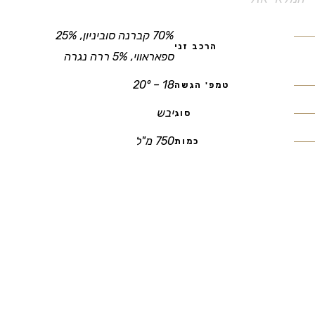
70% קברנה סוביניון, 25%
הרכב זני
ספאראווי, 5% ררה נגרה
18 – 20°
טמפ' הגשה
יבש
סוג
750 מ"ל
כמות